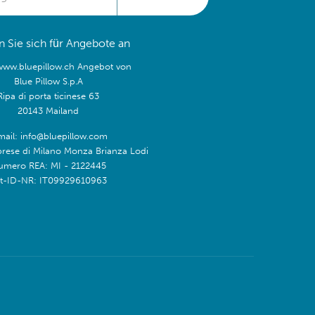
 Sie sich für Angebote an
/www.bluepillow.ch Angebot von
Blue Pillow S.p.A
Ripa di porta ticinese 63
20143 Mailand
mail: info@bluepillow.com
prese di Milano Monza Brianza Lodi
umero REA: MI - 2122445
t-ID-NR: IT09929610963