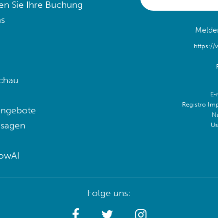
en Sie Ihre Buchung
s
Melden
https:/
chau
E-
Registro Im
angebote
N
 sagen
Us
lowAI
Folge uns: