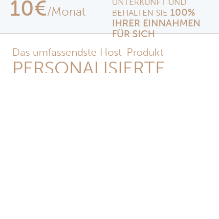
10€
UNTERKUNFT UND
/Monat
100%
BEHALTEN SIE
IHRER EINNAHMEN
FÜR SICH
Das umfassendste Host-Produkt
PERSONALISIERTE
WEBSITE
Abonnieren Sie Bluepillow und Sie erhalten eine
professionelle Website für Ihren
Beherbergungsbetrieb. In wenigen Schritten
können Sie Ihre Website mit den Beschreibungen
und Bildern, die Ihr Beherbergungsbetrieb am
meisten repräsentieren, individuell gestalten und
damit Ihre persönliche Note verleihen. So sind Sie
sofort online und können Ihre neue Website
nutzen, um Ihr Geschäft zu bewerben und Ihre
Direktbuchungen zu erhöhen.