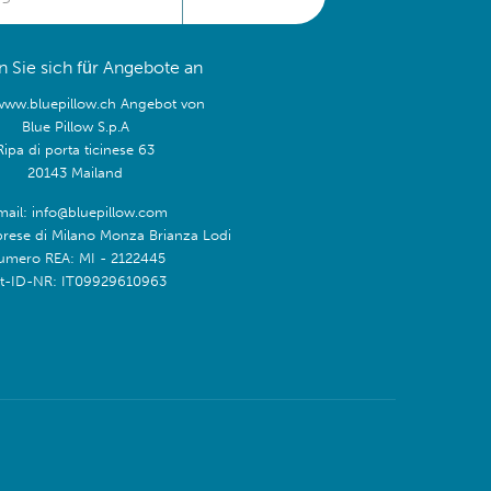
 Sie sich für Angebote an
/www.bluepillow.ch Angebot von
Blue Pillow S.p.A
Ripa di porta ticinese 63
20143 Mailand
mail: info@bluepillow.com
prese di Milano Monza Brianza Lodi
umero REA: MI - 2122445
t-ID-NR: IT09929610963