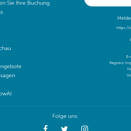
en Sie Ihre Buchung
s
Melden
https:/
chau
E-
Registro Im
angebote
N
 sagen
Us
lowAI
Folge uns: