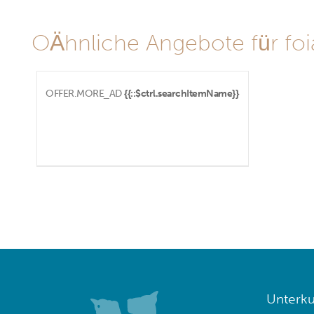
OÄhnliche Angebote für foian
OFFER.MORE_AD
{{::$ctrl.searchItemName}}
Unterku