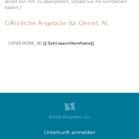
direkt mit ihm zu überprüfen, sobald Sie ihn kontaktiert
haben.)
OÄhnliche Angebote für Qerret, AL
OFFER.MORE_AD
{{::$ctrl.searchItemName}}
©2026 Bluepillow, Inc.
Unterkunft anmelden