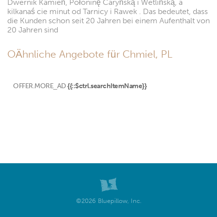
Dwernik Kamień, Połoninę Caryńską i Wetlińską, a
kilkanaś cie minut od Tarnicy i Rawek . Das bedeutet, dass
die Kunden schon seit 20 Jahren bei einem Aufenthalt von
20 Jahren sind
OÄhnliche Angebote für Chmiel, PL
OFFER.MORE_AD
{{::$ctrl.searchItemName}}
©2026 Bluepillow, Inc.