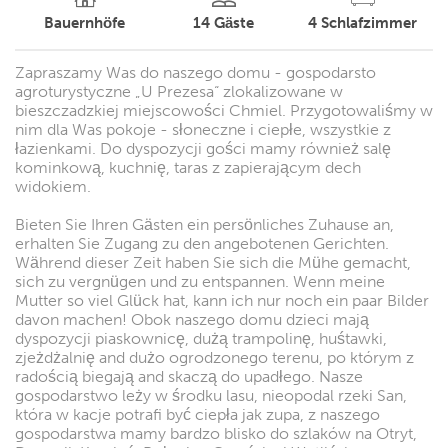
Bauernhöfe
14
Gäste
4
Schlafzimmer
Zapraszamy Was do naszego domu - gospodarsto
agroturystyczne „U Prezesa“ zlokalizowane w
bieszczadzkiej miejscowości Chmiel. Przygotowaliśmy w
nim dla Was pokoje - słoneczne i ciepłe, wszystkie z
łazienkami. Do dyspozycji gości mamy również salę
kominkową, kuchnię, taras z zapierającym dech
widokiem.
Bieten Sie Ihren Gästen ein persönliches Zuhause an,
erhalten Sie Zugang zu den angebotenen Gerichten.
Während dieser Zeit haben Sie sich die Mühe gemacht,
sich zu vergnügen und zu entspannen. Wenn meine
Mutter so viel Glück hat, kann ich nur noch ein paar Bilder
davon machen! Obok naszego domu dzieci mają
dyspozycji piaskownicę, dużą trampolinę, huśtawki,
zjeżdżalnię and dużo ogrodzonego terenu, po którym z
radością biegają and skaczą do upadłego. Nasze
gospodarstwo leży w środku lasu, nieopodal rzeki San,
która w kacje potrafi być ciepła jak zupa, z naszego
gospodarstwa mamy bardzo blisko do szlaków na Otryt,