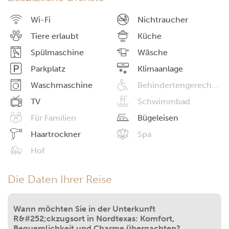
Wi-Fi
Nichtraucher
Tiere erlaubt
Küche
Spülmaschine
Wäsche
Parkplatz
Klimaanlage
Waschmaschine
Behindertengerechte Einrichtungen
TV
Schwimmbad
Für Familien
Bügeleisen
Haartrockner
Spa
Hof
Die Daten Ihrer Reise
Wann möchten Sie in der Unterkunft
R&#252;ckzugsort in Nordtexas: Komfort,
Bequemlichkeit und Charme übernachten?