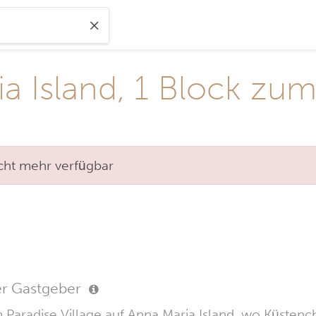
a Island, 1 Block zum
nicht mehr verfügbar
er Gastgeber
Paradise Village auf Anna Maria Island, wo Küsten