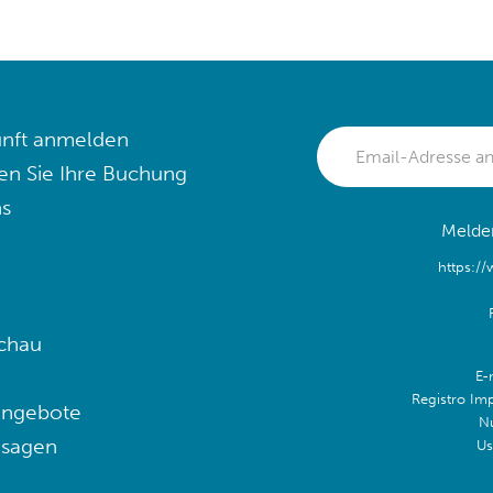
nft anmelden
en Sie Ihre Buchung
s
Melden
https:/
chau
E-
Registro Im
angebote
N
 sagen
Us