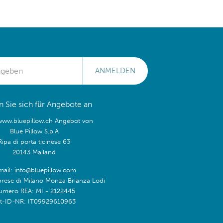
ANMELDEN
 Sie sich für Angebote an
/www.bluepillow.ch Angebot von
Blue Pillow S.p.A
Ripa di porta ticinese 63
20143 Mailand
mail: info@bluepillow.com
prese di Milano Monza Brianza Lodi
umero REA: MI - 2122445
t-ID-NR: IT09929610963