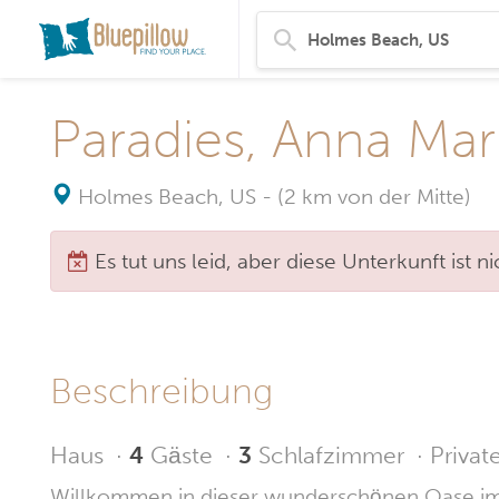
Paradies, Anna Mari
Holmes Beach, US
-
(2 km von der Mitte)
Es tut uns leid, aber diese Unterkunft ist 
Beschreibung
Haus
·
4
Gäste
·
3
Schlafzimmer
·
Privat
Willkommen in dieser wunderschönen Oase im 