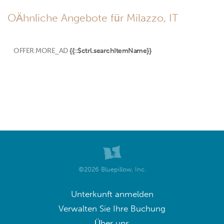
OÄhnliche Angebote für Milazzo, IT
OFFER.MORE_AD
{{::$ctrl.searchItemName}}
©2026 Bluepillow, Inc.
Unterkunft anmelden
Verwalten Sie Ihre Buchung
Über uns