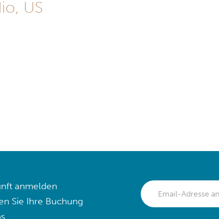
io, US
nft anmelden
en Sie Ihre Buchung
s