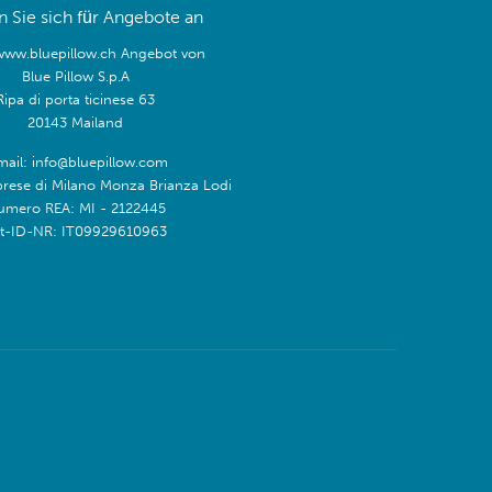
 Sie sich für Angebote an
/www.bluepillow.ch Angebot von
Blue Pillow S.p.A
Ripa di porta ticinese 63
20143 Mailand
mail: info@bluepillow.com
prese di Milano Monza Brianza Lodi
umero REA: MI - 2122445
t-ID-NR: IT09929610963