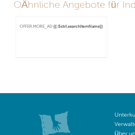
OÄhnliche Angebote für Ind
OFFER.MORE_AD
{{::$ctrl.searchItemName}}
Unterku
Verwalt
Über un