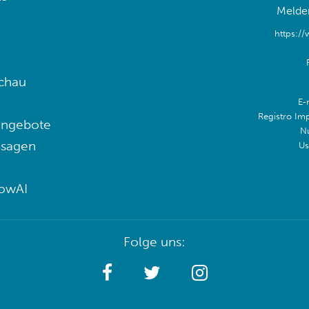
Melden
https:/
chau
E-
Registro Im
angebote
N
 sagen
Us
lowAI
Folge uns: