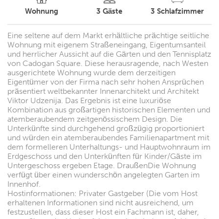
Wohnung
3
Gäste
3
Schlafzimmer
Eine seltene auf dem Markt erhältliche prächtige seitliche
Wohnung mit eigenem Straßeneingang, Eigentumsanteil
und herrlicher Aussicht auf die Gärten und den Tennisplatz
von Cadogan Square. Diese herausragende, nach Westen
ausgerichtete Wohnung wurde dem derzeitigen
Eigentümer von der Firma nach sehr hohen Ansprüchen
präsentiert weltbekannter Innenarchitekt und Architekt
Viktor Udzenija. Das Ergebnis ist eine luxuriöse
Kombination aus großartigen historischen Elementen und
atemberaubendem zeitgenössischem Design. Die
Unterkünfte sind durchgehend großzügig proportioniert
und würden ein atemberaubendes Familienapartment mit
dem formelleren Unterhaltungs- und Hauptwohnraum im
Erdgeschoss und den Unterkünften für Kinder/Gäste im
Untergeschoss ergeben Etage. DraußenDie Wohnung
verfügt über einen wunderschön angelegten Garten im
Innenhof.
Hostinformationen: Privater Gastgeber (Die vom Host
erhaltenen Informationen sind nicht ausreichend, um
festzustellen, dass dieser Host ein Fachmann ist, daher,