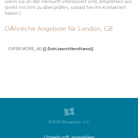
wenn Sie an der Herkunft interessiert sind, empfehlen wir,
direkt mit ihm zu überprüfen, sobald Sie ihn kontaktiert
haben.)
OÄhnliche Angebote für London, GB
OFFER.MORE_AD
{{::$ctrl.searchItemName}}
©2026 Bluepillow, Inc.
Unterkunft anmelden