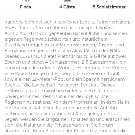
Finca
4
Gäste
5
Schlafzimmer
Kanooka befindet sich in perfekter Lage auf einer privaten,
55 Hektar großen, erhöhten Lage mit spektakulärer
Aussicht und ist von gepflegten Rasenflächen und seinen
eigenen Regenwaldschluchten und natürlichem
Buschland umgeben, mit Meeresstränden, Küsten- und
Bergwanderungen und lokalen Aktivitäten in der Nähe.
Dieses Luxushaus bietet Platz für bis zu 9 Gäste auf zwei
Ebenen und bietet 4 Schlafzimmer, 2,5 Badezimmer, ein
hervorragendes offenes Wohn-, Esszimmer, eine Küche,
eine Patio-Lounge mit Essbereich im Freien und Grill
sowie einen 12-Meter-Pool und ein Spa mit herrlichem
Blick auf die Landschaft von jedem Fenster . Dieses
exklusive private Luxushaus bietet seinen Gästen ein
unvergessliches Erlebnis in einer der idyllischsten
Regionen Australiens. Von dem Moment an, in dem Sie in
die von majestätischen Bäumen umgebene Auffahrt
einbiegen, bis Sie am wunderschön angelegten Pool
liegen, werden Sie langsamer, schalten ab und entspannen
sich; die Natur und die Privatsphäre um Sie herum
absorbieren. Beim Betreten der Residenz werden Sie die