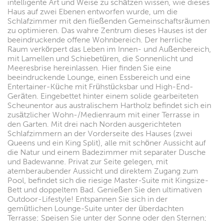
intelligente Art und Weise zu schätzen wissen, wie dieses
Haus auf zwei Ebenen entworfen wurde, um die
Schlafzimmer mit den fließenden Gemeinschaftsräumen
zu optimieren. Das wahre Zentrum dieses Hauses ist der
beeindruckende offene Wohnbereich. Der herrliche
Raum verkörpert das Leben im Innen- und Außenbereich,
mit Lamellen und Schiebetüren, die Sonnenlicht und
Meeresbrise hereinlassen. Hier finden Sie eine
beeindruckende Lounge, einen Essbereich und eine
Entertainer-Küche mit Frühstücksbar und High-End-
Geräten. Eingebettet hinter einem solide gearbeiteten
Scheunentor aus australischem Hartholz befindet sich ein
zusätzlicher Wohn-/Medienraum mit einer Terrasse in
den Garten. Mit drei nach Norden ausgerichteten
Schlafzimmern an der Vorderseite des Hauses (zwei
Queens und ein King Split), alle mit schöner Aussicht auf
die Natur und einem Badezimmer mit separater Dusche
und Badewanne. Privat zur Seite gelegen, mit
atemberaubender Aussicht und direktem Zugang zum
Pool, befindet sich die riesige Master-Suite mit Kingsize-
Bett und doppeltem Bad. Genießen Sie den ultimativen
Outdoor-Lifestyle! Entspannen Sie sich in der
gemütlichen Lounge-Suite unter der überdachten
Terrasse; Speisen Sie unter der Sonne oder den Sternen;