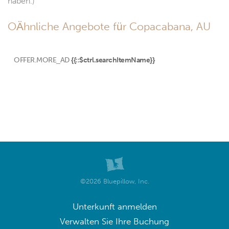
haben.)
OÄhnliche Angebote für Copacabana, AU
OFFER.MORE_AD
{{::$ctrl.searchItemName}}
©2026 Bluepillow, Inc.
Unterkunft anmelden
Verwalten Sie Ihre Buchung