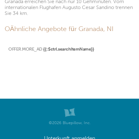
Granada erreichen Sie nach nur 10 Gehminuten. Vom
internationalen Flughafen Augusto Cesar Sandino trennen
Sie 34 km.
OÄhnliche Angebote für Granada, NI
OFFER.MORE_AD
{{::$ctrl.searchItemName}}
©2026 Bluepillow, Inc.
Unterkunft anmelden