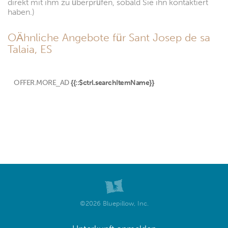
direkt mit ihm zu überprüfen, sobald Sie ihn kontaktiert
haben.)
OÄhnliche Angebote für Sant Josep de sa
Talaia, ES
OFFER.MORE_AD
{{::$ctrl.searchItemName}}
©2026 Bluepillow, Inc.