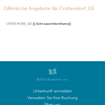
OÄhnliche Angebote für Crottendorf, DE
OFFER.MORE_AD
{{::$ctrl.searchItemName}}
©2026 Bluepillow, Inc.
Unterkunft anmelden
Verwalten Sie Ihre Buchung
Über uns