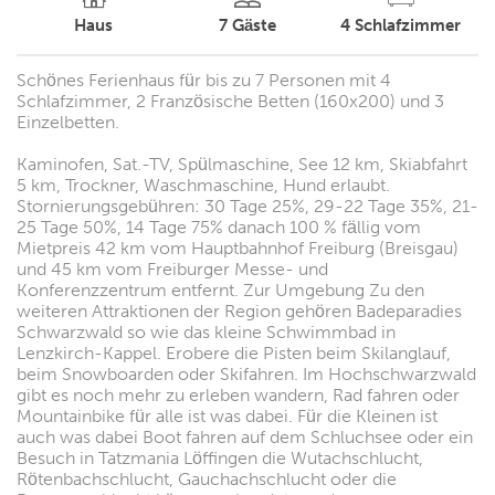
Haus
7
Gäste
4
Schlafzimmer
Schönes Ferienhaus für bis zu 7 Personen mit 4
Schlafzimmer, 2 Französische Betten (160x200) und 3
Einzelbetten.
Kaminofen, Sat.-TV, Spülmaschine, See 12 km, Skiabfahrt
5 km, Trockner, Waschmaschine, Hund erlaubt.
Stornierungsgebühren: 30 Tage 25%, 29-22 Tage 35%, 21-
25 Tage 50%, 14 Tage 75% danach 100 % fällig vom
Mietpreis 42 km vom Hauptbahnhof Freiburg (Breisgau)
und 45 km vom Freiburger Messe- und
Konferenzzentrum entfernt. Zur Umgebung Zu den
weiteren Attraktionen der Region gehören Badeparadies
Schwarzwald so wie das kleine Schwimmbad in
Lenzkirch-Kappel. Erobere die Pisten beim Skilanglauf,
beim Snowboarden oder Skifahren. Im Hochschwarzwald
gibt es noch mehr zu erleben wandern, Rad fahren oder
Mountainbike für alle ist was dabei. Für die Kleinen ist
auch was dabei Boot fahren auf dem Schluchsee oder ein
Besuch in Tatzmania Löffingen die Wutachschlucht,
Rötenbachschlucht, Gauchachschlucht oder die