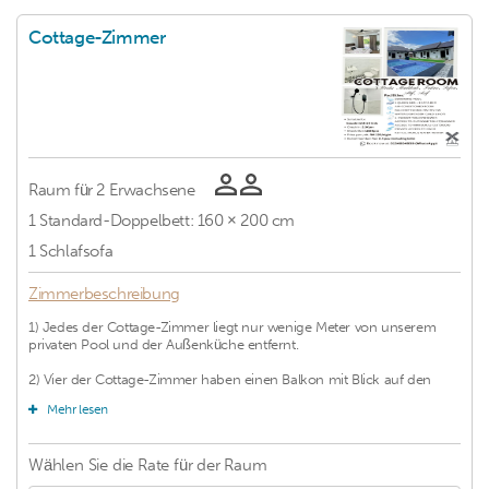
Cottage-Zimmer
Raum für
2 Erwachsene
1
Standard-Doppelbett: 160 × 200 cm
1
Schlafsofa
Zimmerbeschreibung
1) Jedes der Cottage-Zimmer liegt nur wenige Meter von unserem
privaten Pool und der Außenküche entfernt.
2) Vier der Cottage-Zimmer haben einen Balkon mit Blick auf den
Fluss Sedim, die anderen beiden Zimmer blicken auf unseren kleinen
Mehr lesen
Aufenthaltsraum. 3) Jedes Zimmer ist mit einem Queensize-Bett,
einem Schlafsofa, einer Klimaanlage, einem WC, einem Wasserkocher,
einem Wasserkocher und einem Bügeleisen ausgestattet.
Wählen Sie die Rate für
der Raum