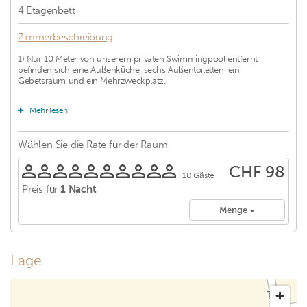
4
Etagenbett
Zimmerbeschreibung
1) Nur 10 Meter von unserem privaten Swimmingpool entfernt
befinden sich eine Außenküche, sechs Außentoiletten, ein
Gebetsraum und ein Mehrzweckplatz.
2) Der vollklimatisierte Saal mit Blick auf den Fluss Sedim verfügt über
Mehr lesen
ein klimatisiertes Schlafzimmer und eine Toilette. 3) Der ausgebaute
Dachboden bietet Platz für vier Queensize-Matratzen.
Wählen Sie die Rate für
der Raum
CHF 98
10 Gäste
Preis für
1 Nacht
Menge
Lage