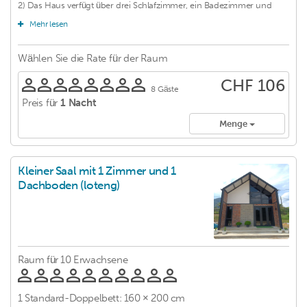
2) Das Haus verfügt über drei Schlafzimmer, ein Badezimmer und
Klimaanlage in jedem Zimmer. 3) Zwei der Zimmer im Erdgeschoss
Mehr lesen
sind mit einem Queensize-Bett ausgestattet, das Zimmer im ersten
Stock mit einem Queensize-Bett und zwei Einzelbetten.
Wählen Sie die Rate für
der Raum
CHF 106
8 Gäste
Preis für
1 Nacht
Menge
Kleiner Saal mit 1 Zimmer und 1
Dachboden (loteng)
Raum für
10 Erwachsene
1
Standard-Doppelbett: 160 × 200 cm