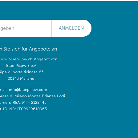
ANMELDEN
 Sie sich für Angebote an
/www.bluepillow.ch Angebot von
Blue Pillow S.p.A
Ripa di porta ticinese 63
20143 Mailand
mail: info@bluepillow.com
prese di Milano Monza Brianza Lodi
umero REA: MI - 2122445
t-ID-NR: IT09929610963