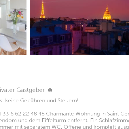
ivater Gastgeber
s: keine Gebühren und Steuern!
: +33 6 62 22 48 48 Charmante Wohnung in Saint Ger
om und dem Eiffelturm entfernt. Ein Schlafzimmer, 
immer mit separatem WC. Offene und komplett ausges