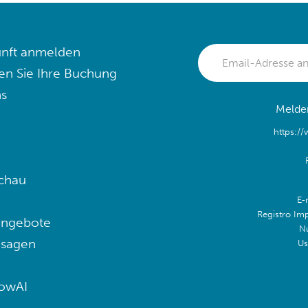
nft anmelden
en Sie Ihre Buchung
s
Melden
https:/
chau
E-
Registro Im
angebote
N
 sagen
Us
lowAI