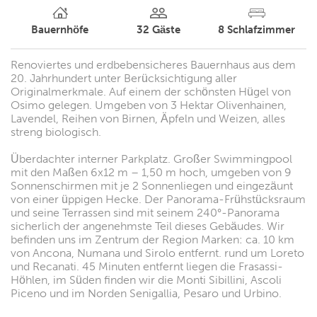
Bauernhöfe
32
Gäste
8
Schlafzimmer
Renoviertes und erdbebensicheres Bauernhaus aus dem
20. Jahrhundert unter Berücksichtigung aller
Originalmerkmale. Auf einem der schönsten Hügel von
Osimo gelegen. Umgeben von 3 Hektar Olivenhainen,
Lavendel, Reihen von Birnen, Äpfeln und Weizen, alles
streng biologisch.
Überdachter interner Parkplatz. Großer Swimmingpool
mit den Maßen 6x12 m – 1,50 m hoch, umgeben von 9
Sonnenschirmen mit je 2 Sonnenliegen und eingezäunt
von einer üppigen Hecke. Der Panorama-Frühstücksraum
und seine Terrassen sind mit seinem 240°-Panorama
sicherlich der angenehmste Teil dieses Gebäudes. Wir
befinden uns im Zentrum der Region Marken: ca. 10 km
von Ancona, Numana und Sirolo entfernt. rund um Loreto
und Recanati. 45 Minuten entfernt liegen die Frasassi-
Höhlen, im Süden finden wir die Monti Sibillini, Ascoli
Piceno und im Norden Senigallia, Pesaro und Urbino.