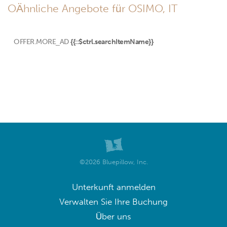
OÄhnliche Angebote für OSIMO, IT
OFFER.MORE_AD
{{::$ctrl.searchItemName}}
©2026 Bluepillow, Inc.
Unterkunft anmelden
Verwalten Sie Ihre Buchung
Über uns