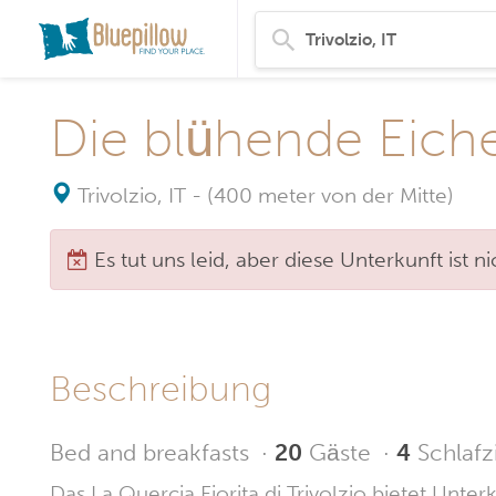
Die blühende Eich
Trivolzio, IT
-
(400 meter von der Mitte)
Es tut uns leid, aber diese Unterkunft ist 
Beschreibung
Bed and breakfasts
·
20
Gäste
·
4
Schlaf
Das La Quercia Fiorita di Trivolzio bietet Unt