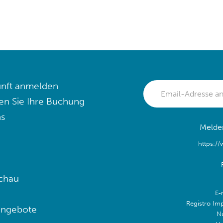
nft anmelden
en Sie Ihre Buchung
s
Melden
https:/
chau
E-
Registro Im
angebote
N