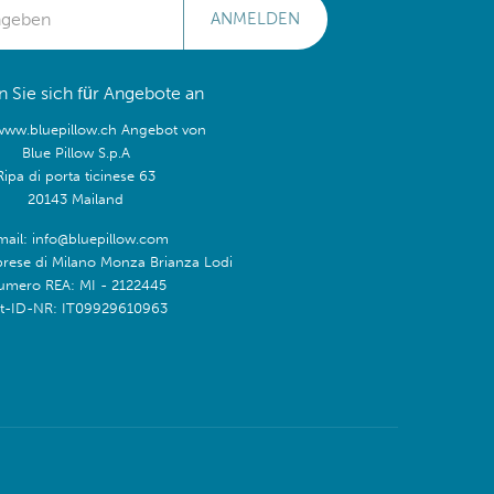
ANMELDEN
 Sie sich für Angebote an
/www.bluepillow.ch Angebot von
Blue Pillow S.p.A
Ripa di porta ticinese 63
20143 Mailand
mail: info@bluepillow.com
prese di Milano Monza Brianza Lodi
umero REA: MI - 2122445
t-ID-NR: IT09929610963