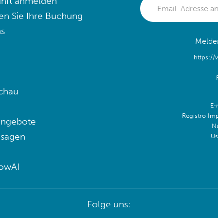
nft anmelden
en Sie Ihre Buchung
s
Melden
https:/
chau
E-
Registro Im
angebote
N
 sagen
Us
lowAI
Folge uns: