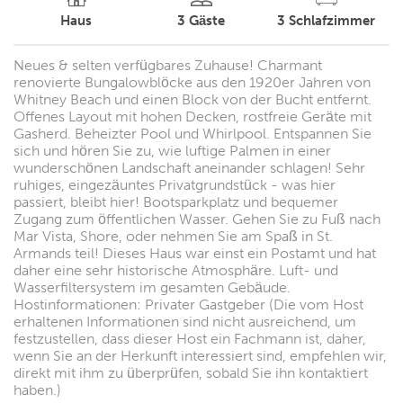
Haus
3
Gäste
3
Schlafzimmer
Neues & selten verfügbares Zuhause! Charmant
renovierte Bungalowblöcke aus den 1920er Jahren von
Whitney Beach und einen Block von der Bucht entfernt.
Offenes Layout mit hohen Decken, rostfreie Geräte mit
Gasherd. Beheizter Pool und Whirlpool. Entspannen Sie
sich und hören Sie zu, wie luftige Palmen in einer
wunderschönen Landschaft aneinander schlagen! Sehr
ruhiges, eingezäuntes Privatgrundstück - was hier
passiert, bleibt hier! Bootsparkplatz und bequemer
Zugang zum öffentlichen Wasser. Gehen Sie zu Fuß nach
Mar Vista, Shore, oder nehmen Sie am Spaß in St.
Armands teil! Dieses Haus war einst ein Postamt und hat
daher eine sehr historische Atmosphäre. Luft- und
Wasserfiltersystem im gesamten Gebäude.
Hostinformationen: Privater Gastgeber (Die vom Host
erhaltenen Informationen sind nicht ausreichend, um
festzustellen, dass dieser Host ein Fachmann ist, daher,
wenn Sie an der Herkunft interessiert sind, empfehlen wir,
direkt mit ihm zu überprüfen, sobald Sie ihn kontaktiert
haben.)