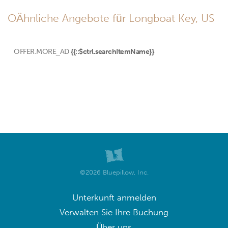
OÄhnliche Angebote für Longboat Key, US
OFFER.MORE_AD
{{::$ctrl.searchItemName}}
©2026 Bluepillow, Inc.
Unterkunft anmelden
Verwalten Sie Ihre Buchung
Über uns