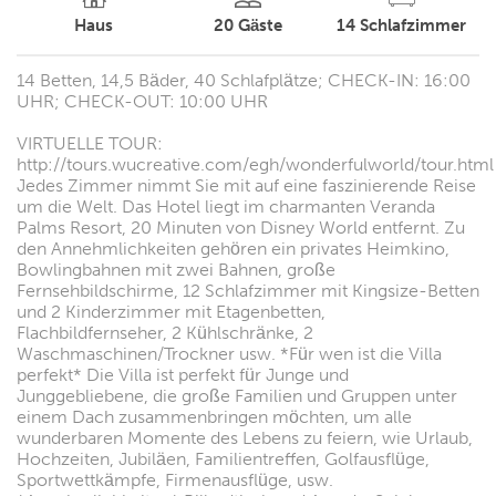
Haus
20
Gäste
14
Schlafzimmer
14 Betten, 14,5 Bäder, 40 Schlafplätze; CHECK-IN: 16:00
UHR; CHECK-OUT: 10:00 UHR
VIRTUELLE TOUR:
http://tours.wucreative.com/egh/wonderfulworld/tour.html
Jedes Zimmer nimmt Sie mit auf eine faszinierende Reise
um die Welt. Das Hotel liegt im charmanten Veranda
Palms Resort, 20 Minuten von Disney World entfernt. Zu
den Annehmlichkeiten gehören ein privates Heimkino,
Bowlingbahnen mit zwei Bahnen, große
Fernsehbildschirme, 12 Schlafzimmer mit Kingsize-Betten
und 2 Kinderzimmer mit Etagenbetten,
Flachbildfernseher, 2 Kühlschränke, 2
Waschmaschinen/Trockner usw. *Für wen ist die Villa
perfekt* Die Villa ist perfekt für Junge und
Junggebliebene, die große Familien und Gruppen unter
einem Dach zusammenbringen möchten, um alle
wunderbaren Momente des Lebens zu feiern, wie Urlaub,
Hochzeiten, Jubiläen, Familientreffen, Golfausflüge,
Sportwettkämpfe, Firmenausflüge, usw.