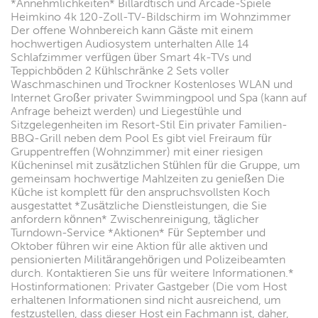
*Annehmlichkeiten* Billardtisch und Arcade-Spiele
Heimkino 4k 120-Zoll-TV-Bildschirm im Wohnzimmer
Der offene Wohnbereich kann Gäste mit einem
hochwertigen Audiosystem unterhalten Alle 14
Schlafzimmer verfügen über Smart 4k-TVs und
Teppichböden 2 Kühlschränke 2 Sets voller
Waschmaschinen und Trockner Kostenloses WLAN und
Internet Großer privater Swimmingpool und Spa (kann auf
Anfrage beheizt werden) und Liegestühle und
Sitzgelegenheiten im Resort-Stil Ein privater Familien-
BBQ-Grill neben dem Pool Es gibt viel Freiraum für
Gruppentreffen (Wohnzimmer) mit einer riesigen
Kücheninsel mit zusätzlichen Stühlen für die Gruppe, um
gemeinsam hochwertige Mahlzeiten zu genießen Die
Küche ist komplett für den anspruchsvollsten Koch
ausgestattet *Zusätzliche Dienstleistungen, die Sie
anfordern können* Zwischenreinigung, täglicher
Turndown-Service *Aktionen* Für September und
Oktober führen wir eine Aktion für alle aktiven und
pensionierten Militärangehörigen und Polizeibeamten
durch. Kontaktieren Sie uns für weitere Informationen.*
Hostinformationen: Privater Gastgeber (Die vom Host
erhaltenen Informationen sind nicht ausreichend, um
festzustellen, dass dieser Host ein Fachmann ist, daher,