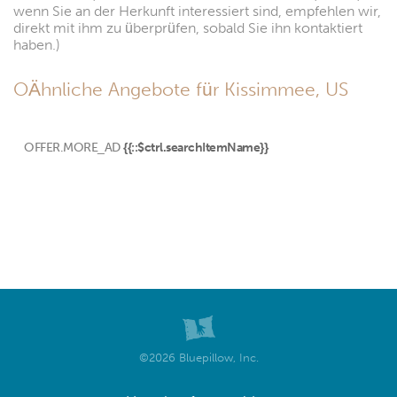
wenn Sie an der Herkunft interessiert sind, empfehlen wir,
direkt mit ihm zu überprüfen, sobald Sie ihn kontaktiert
haben.)
OÄhnliche Angebote für Kissimmee, US
OFFER.MORE_AD
{{::$ctrl.searchItemName}}
©2026 Bluepillow, Inc.